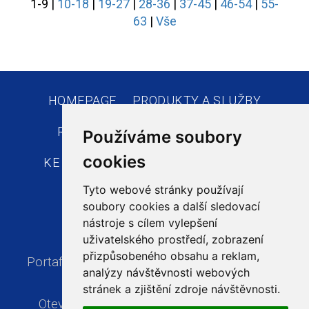
1-9
|
10-18
|
19-27
|
28-36
|
37-45
|
46-54
|
55-
63
|
Vše
HOMEPAGE
PRODUKTY A SLUŽBY
REFERENCE
AKTUALITY
VOP
Používáme soubory
cookies
KE STAŽENÍ
KONTAKTY
E-SHOPY
Tyto webové stránky používají
soubory cookies a další sledovací
nástroje s cílem vylepšení
uživatelského prostředí, zobrazení
přizpůsobeného obsahu a reklam,
Portaflex s.r.o., Poděbradova 3267/97A, 702
analýzy návštěvnosti webových
00 Ostrava, Česká republika
stránek a zjištění zdroje návštěvnosti.
Otevírací doba:
Po-Pá, 7:00 - 16:00 hodin