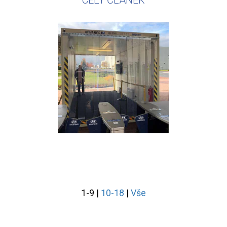
CELÝ ČLÁNEK
1-9
|
10-18
|
Vše