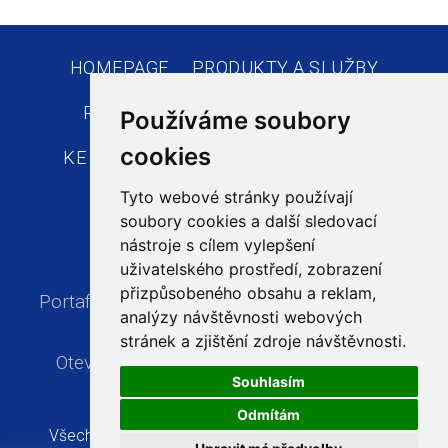
HOMEPAGE
PRODUKTY A SLUŽBY
REFERENCE
AKTUALITY
VOP
Používáme soubory
cookies
KE STAŽENÍ
KONTAKTY
E-SHOPY
Tyto webové stránky používají
soubory cookies a další sledovací
nástroje s cílem vylepšení
uživatelského prostředí, zobrazení
přizpůsobeného obsahu a reklam,
Portaflex s.r.o., Poděbradova 3267/97A, 702
analýzy návštěvnosti webových
00 Ostrava, Česká republika
stránek a zjištění zdroje návštěvnosti.
Otevírací doba:
Po-Pá, 7:00 - 16:00 hodin
Souhlasím
Odmítám
Všechna práva vyhrazena Portaflex s.r.o,
tvorba a